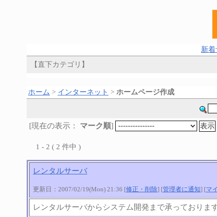
新着
【直下カテゴリ】
ホーム
>
インターネット
>
ホームページ作成
[現在の表示：
マーク順
]
1 - 2 ( 2 件中 )
レンタルサーバ
更新日：2007/02/19(Mon) 21:36 [
修正・削除
] [
管理者に通知
] [
マ
レンタルサーバからシステム開発まで承っておりま