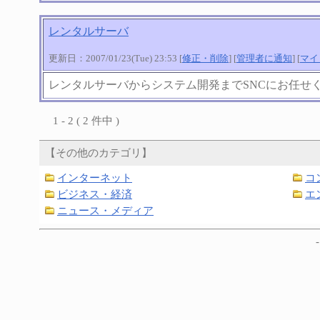
レンタルサーバ
更新日：2007/01/23(Tue) 23:53 [
修正・削除
] [
管理者に通知
] [
マイ
レンタルサーバからシステム開発までSNCにお任せ
1 - 2 ( 2 件中 )
【その他のカテゴリ】
インターネット
コ
ビジネス・経済
エ
ニュース・メディア