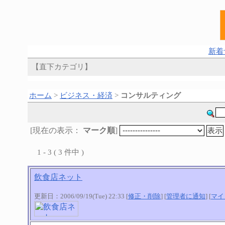
新着
【直下カテゴリ】
ホーム
>
ビジネス・経済
>
コンサルティング
[現在の表示：
マーク順
]
1 - 3 ( 3 件中 )
飲食店ネット
更新日：2006/09/19(Tue) 22:33 [
修正・削除
] [
管理者に通知
] [
マイ