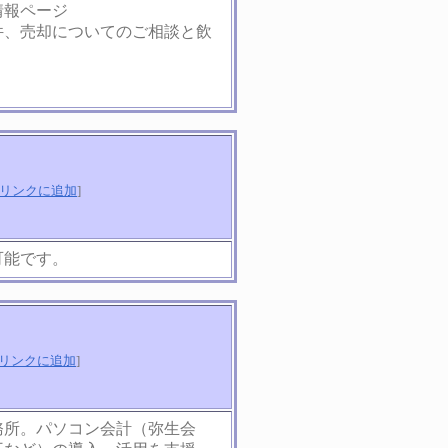
情報ページ
件、売却についてのご相談と飲
リンクに追加
]
可能です。
リンクに追加
]
務所。パソコン会計（弥生会