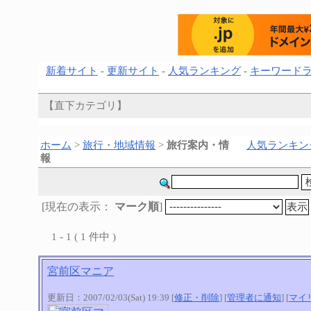
新着サイト
-
更新サイト
-
人気ランキング
-
キーワード
【直下カテゴリ】
ホーム
>
旅行・地域情報
>
旅行案内・情
人気ランキン
報
[現在の表示：
マーク順
]
1 - 1 ( 1 件中 )
宮前区マニア
更新日：2007/02/03(Sat) 19:39 [
修正・削除
] [
管理者に通知
] [
マイ