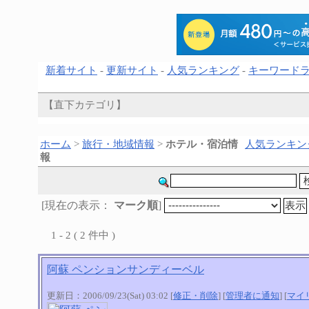
新着サイト
-
更新サイト
-
人気ランキング
-
キーワード
【直下カテゴリ】
ホーム
>
旅行・地域情報
>
ホテル・宿泊情
人気ランキン
報
[現在の表示：
マーク順
]
1 - 2 ( 2 件中 )
阿蘇 ペンションサンディーベル
更新日：2006/09/23(Sat) 03:02 [
修正・削除
] [
管理者に通知
] [
マイ