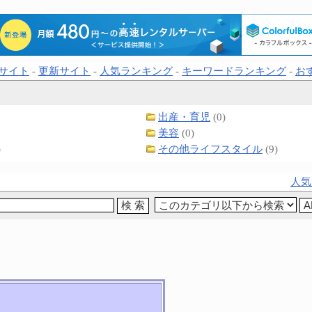
サイト
-
更新サイト
-
人気ランキング
-
キーワードランキング
-
お
出産・育児
(0)
美容
(0)
)
その他ライフスタイル
(9)
人気