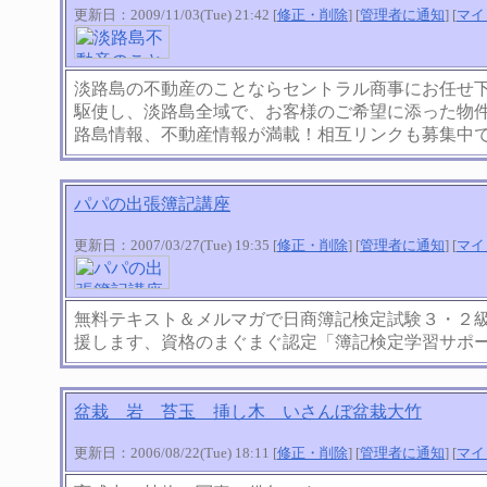
更新日：2009/11/03(Tue) 21:42 [
修正・削除
] [
管理者に通知
] [
マイ
淡路島の不動産のことならセントラル商事にお任せ
駆使し、淡路島全域で、お客様のご希望に添った物
路島情報、不動産情報が満載！相互リンクも募集中
パパの出張簿記講座
更新日：2007/03/27(Tue) 19:35 [
修正・削除
] [
管理者に通知
] [
マイ
無料テキスト＆メルマガで日商簿記検定試験３・２
援します、資格のまぐまぐ認定「簿記検定学習サポ
盆栽 岩 苔玉 挿し木 いさんぼ盆栽大竹
更新日：2006/08/22(Tue) 18:11 [
修正・削除
] [
管理者に通知
] [
マイ