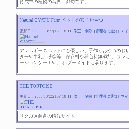
育成中の植物の写真、俳句です。
Natural OYATU Farm ペットの安心おやつ
更新日：2006/08/22(Tue) 18:11 [
修正・削除
] [
管理者に通知
] [
マイ
アレルギーのペットにも優しい、手作りおやつのお
ターや牛乳、砂糖等、保存料や着色料無添加。ワン
ーションケーキや、オ-ダーメイドも承ります。
THE TORTOISE
更新日：2006/08/22(Tue) 18:11 [
修正・削除
] [
管理者に通知
] [
マイ
リクガメ飼育の情報サイト