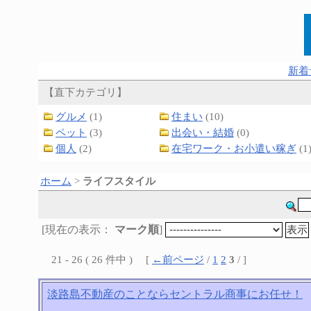
新着
【直下カテゴリ】
グルメ
(1)
住まい
(10)
ペット
(3)
出会い・結婚
(0)
個人
(2)
在宅ワーク・お小遣い稼ぎ
(1
ホーム
>
ライフスタイル
[現在の表示：
マーク順
]
21 - 26 ( 26 件中 ) [
←前ページ
/
1
2
3
/ ]
淡路島不動産のことならセントラル商事にお任せ！