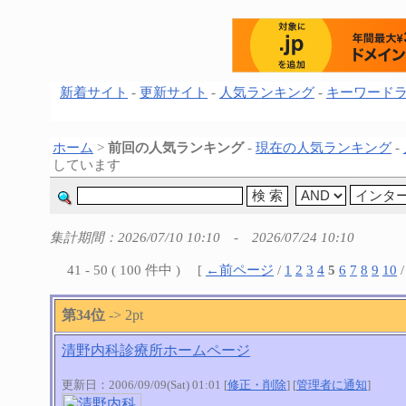
新着サイト
-
更新サイト
-
人気ランキング
-
キーワード
ホーム
>
前回の人気ランキング
-
現在の人気ランキング
-
しています
集計期間：2026/07/10 10:10 - 2026/07/24 10:10
41 - 50 ( 100 件中 ) [
←前ページ
/
1
2
3
4
5
6
7
8
9
10
第34位
-> 2pt
清野内科診療所ホームページ
更新日：2006/09/09(Sat) 01:01 [
修正・削除
] [
管理者に通知
]