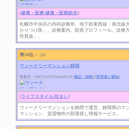
[
健康・医療:健康・医療総合
]
札幌市中央区の内科診療所。地下鉄東西線・南北線
かりつけ医」。診療案内。院長プロフィール。診療
性貧血」。
第34位
-> 2pt
ウィークリーマンション静岡
更新日：2007/02/07(Wed) 02:03 [
修正・削除
] [
管理者に通知
]
[
ライフスタイル:住まい
]
ウィークリーマンションを静岡で運営。静岡県のマ
マンション、賃貸物件の部屋探し情報サービス。