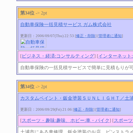
第34位
-> 2pt
自動車保険一括見積サービス ガム株式会社
更新日：2006/09/07(Thu) 22:53 [
修正・削除
] [
管理者に通知
]
[
ビジネス・経済:コンサルティング
] [
インターネット
自動車保険の一括見積サービスで簡単に見積もりが
第34位
-> 2pt
カスタムペイント・鈑金塗装ＳＵＮＬＩＧＨＴ／土
更新日：2006/09/29(Fri) 21:06 [
修正・削除
] [
管理者に通知
]
[
スポーツ・趣味:趣味、ホビー:車・バイク
] [
スポーツ
土浦市にある車修理、鈑金塗装のお店 ピンストラ