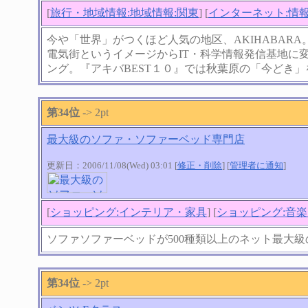
[
旅行・地域情報:地域情報:関東
] [
インターネット:情
今や「世界」がつくほど人気の地区、AKIHABARA
電気街というイメージからIT・科学情報発信基地に
ング。『アキバBEST１０』では秋葉原の「今どき
第34位
-> 2pt
最大級のソファ・ソファーベッド専門店
更新日：2006/11/08(Wed) 03:01 [
修正・削除
] [
管理者に通知
]
[
ショッピング:インテリア・家具
] [
ショッピング:音楽
ソファソファーベッドが500種類以上のネット最大
第34位
-> 2pt