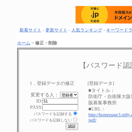
新着サイト
-
更新サイト
-
人気ランキング
-
キーワード
ホーム
>
修正・削除
【パスワード認
1．登録データの修正
[登録データ]
■タイトル：
変更する人：
防衛庁・自衛隊大阪
ID:
阪募集事務所
PASS:
■URL：
パスワードを記録する
http://homepage3.nifty
jsdf/
パスワードを記録しない