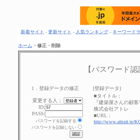
新着サイト
-
更新サイト
-
人気ランキング
-
キーワード
ホーム
>
修正・削除
【パスワード認
1．登録データの修正
[登録データ]
■タイトル：
変更する人：
『建築屋さんの顧客
ID:
株式会社アトレ
PASS:
■URL：
パスワードを記録する
http://www.attrait.jp/
パスワードを記録しない