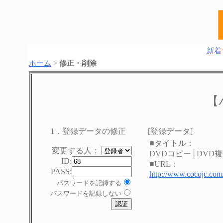
新着
ホーム
>
修正・削除
【
1．登録データの修正
[登録データ]
■タイトル：
変更する人：
DVDコピー│DVD
ID:
■URL：
PASS:
http://www.cocojc.com
パスワードを記録する
パスワードを記録しない