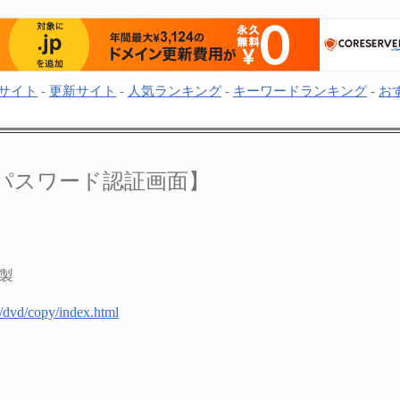
サイト
-
更新サイト
-
人気ランキング
-
キーワードランキング
-
お
パスワード認証画面】
複製
/dvd/copy/index.html