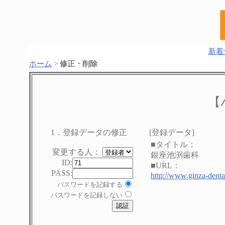
新着
ホーム
>
修正・削除
【
1．登録データの修正
[登録データ]
■タイトル：
変更する人：
銀座池渕歯科
ID:
■URL：
PASS:
http://www.ginza-dental
パスワードを記録する
パスワードを記録しない