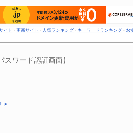
サイト
-
更新サイト
-
人気ランキング
-
キーワードランキング
-
お
パスワード認証画面】
.jp/