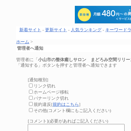
新着サイト
-
更新サイト
-
人気ランキング
-
キーワード
ホーム
>
管理者へ通知
管理者に「
小山市の整体癒しサロン まどろみ空間リリー
「通知する」ボタンを押すと管理者へ通知できます
[通知種別]
リンク切れ
ホームページ移転
バナーリンク切れ
規約違反[
規約はこちら
]
その他(コメント欄にもご記入ください)
[コメント](必要があればご記入ください)