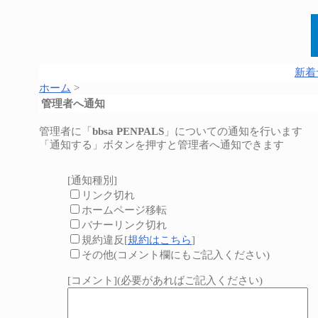
新着
ホーム
>
管理者へ通知
管理者に「
bbsa PENPALS
」についての通知を行います
「通知する」ボタンを押すと管理者へ通知できます
[通知種別]
リンク切れ
ホームページ移転
バナーリンク切れ
規約違反[
規約はこちら
]
その他(コメント欄にもご記入ください)
[コメント](必要があればご記入ください)