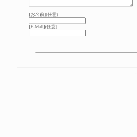
[お名前](任意)
[E-Mail](任意)