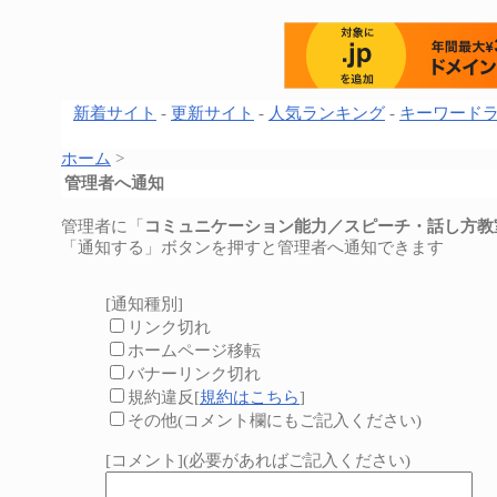
新着サイト
-
更新サイト
-
人気ランキング
-
キーワード
ホーム
>
管理者へ通知
管理者に「
コミュニケーション能力／スピーチ・話し方教
「通知する」ボタンを押すと管理者へ通知できます
[通知種別]
リンク切れ
ホームページ移転
バナーリンク切れ
規約違反[
規約はこちら
]
その他(コメント欄にもご記入ください)
[コメント](必要があればご記入ください)