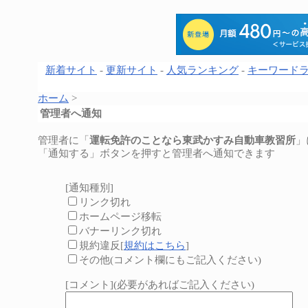
新着サイト
-
更新サイト
-
人気ランキング
-
キーワード
ホーム
>
管理者へ通知
管理者に「
運転免許のことなら東武かすみ自動車教習所
」
「通知する」ボタンを押すと管理者へ通知できます
[通知種別]
リンク切れ
ホームページ移転
バナーリンク切れ
規約違反[
規約はこちら
]
その他(コメント欄にもご記入ください)
[コメント](必要があればご記入ください)