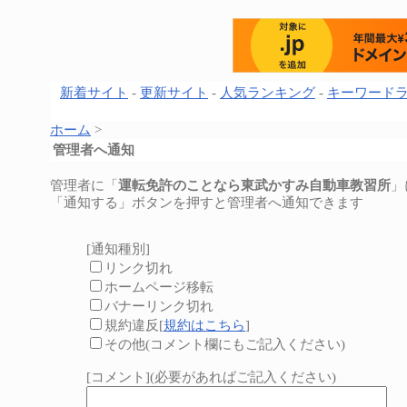
新着サイト
-
更新サイト
-
人気ランキング
-
キーワード
ホーム
>
管理者へ通知
管理者に「
運転免許のことなら東武かすみ自動車教習所
」
「通知する」ボタンを押すと管理者へ通知できます
[通知種別]
リンク切れ
ホームページ移転
バナーリンク切れ
規約違反[
規約はこちら
]
その他(コメント欄にもご記入ください)
[コメント](必要があればご記入ください)