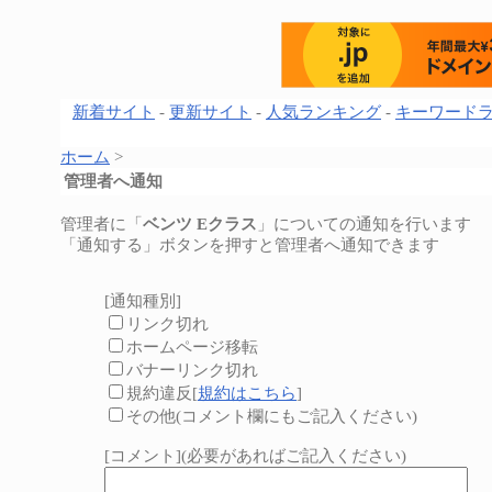
新着サイト
-
更新サイト
-
人気ランキング
-
キーワード
ホーム
>
管理者へ通知
管理者に「
ベンツ Eクラス
」についての通知を行います
「通知する」ボタンを押すと管理者へ通知できます
[通知種別]
リンク切れ
ホームページ移転
バナーリンク切れ
規約違反[
規約はこちら
]
その他(コメント欄にもご記入ください)
[コメント](必要があればご記入ください)