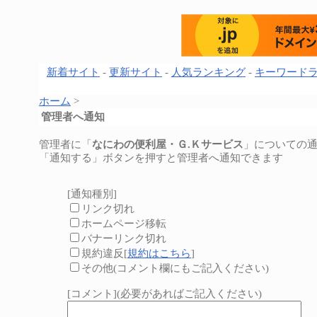
新着サイト
-
更新サイト
-
人気ランキング
-
キーワード
ホーム
>
管理者へ通知
管理者に「
なにわの便利屋・Ｇ.Ｋサービス
」についての
「通知する」ボタンを押すと管理者へ通知できます
[通知種別]
リンク切れ
ホームページ移転
バナーリンク切れ
規約違反[
規約はこちら
]
その他(コメント欄にもご記入ください)
[コメント](必要があればご記入ください)