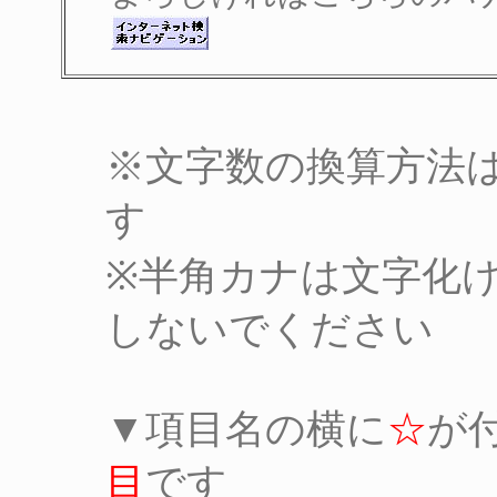
※文字数の換算方法
す
※半角カナは文字化
しないでください
▼項目名の横に
☆
が
目
です