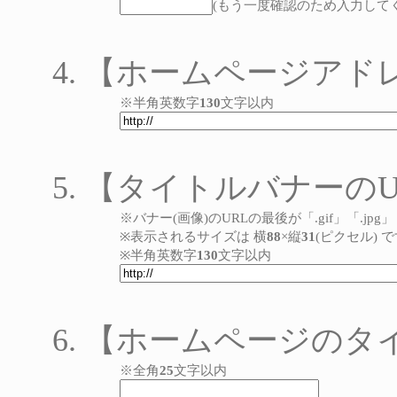
(もう一度確認のため入力して
【ホームページアド
※半角英数字
130
文字以内
【タイトルバナーのU
※バナー(画像)のURLの最後が「.gif」「.j
※表示されるサイズは 横
88
×縦
31
(ピクセル) 
※半角英数字
130
文字以内
【ホームページのタ
※全角
25
文字以内