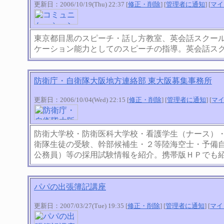
更新日：2006/10/19(Thu) 22:37 [
修正・削除
] [
管理者に通知
] [
マイ
東京都目黒のスピーチ・話し方教室、英会話スクー
ケーション能力としてのスピーチの指導。英会話ス
防衛庁・自衛隊大阪地方連絡部 東大阪募集事務所
更新日：2006/10/04(Wed) 22:15 [
修正・削除
] [
管理者に通知
] [
マ
防衛大学校・防衛医科大学校・看護学生（ナース）
衛隊生徒の受験、幹部候補生・２等陸海空士・予備
公務員）等の採用試験情報を紹介。携帯版ＨＰでも
パパの出張簿記講座
更新日：2007/03/27(Tue) 19:35 [
修正・削除
] [
管理者に通知
] [
マイ