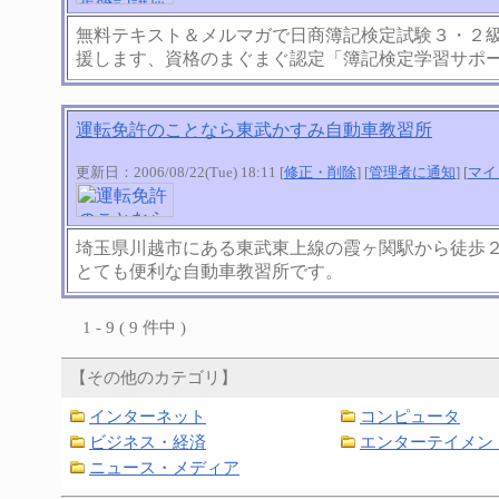
無料テキスト＆メルマガで日商簿記検定試験３・２
援します、資格のまぐまぐ認定「簿記検定学習サポ
運転免許のことなら東武かすみ自動車教習所
更新日：2006/08/22(Tue) 18:11 [
修正・削除
] [
管理者に通知
] [
マイ
埼玉県川越市にある東武東上線の霞ヶ関駅から徒歩
とても便利な自動車教習所です。
1 - 9 ( 9 件中 )
【その他のカテゴリ】
インターネット
コンピュータ
ビジネス・経済
エンターテイメン
ニュース・メディア