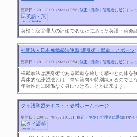
更新日：2011/01/31(Mon) 17:56 [
修正・削除
] [
管理者に通知
] [
マ
英検１級管理人の評価であなたにあった英語・英会
社団法人日本禅武拳法連盟(護身術・武道・スポーツ)
更新日：2011/01/31(Mon) 17:54 [
修正・削除
] [
管理者に通知
] [
マ
禅武拳法は護身術である武道を通して精神と肉体を
具体的な練習法とは、拳や筋肉を特別鍛えるのではな
年齢性別に関係なく身につけることが出来ます。
タイ語学習テキスト・教材ホームページ
更新日：2007/04/07(Sat) 01:31 [
修正・削除
] [
管理者に通知
] [
マイ