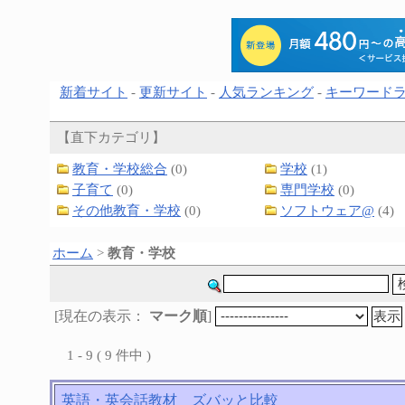
新着サイト
-
更新サイト
-
人気ランキング
-
キーワード
【直下カテゴリ】
教育・学校総合
(0)
学校
(1)
子育て
(0)
専門学校
(0)
その他教育・学校
(0)
ソフトウェア@
(4)
ホーム
>
教育・学校
[現在の表示：
マーク順
]
1 - 9 ( 9 件中 )
英語・英会話教材 ズバッと比較