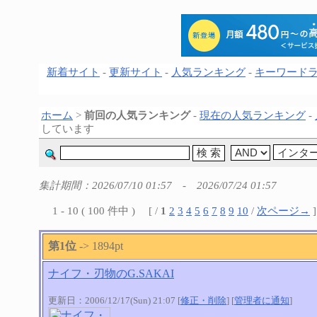
新着サイト
-
更新サイト
-
人気ランキング
-
キーワード
ホーム
>
前回の人気ランキング
-
現在の人気ランキング
-
しています
集計期間：2026/07/10 01:57 - 2026/07/24 01:57
1 - 10 ( 100 件中 ) [ /
1
2
3
4
5
6
7
8
9
10
/
次ページ→
]
第1位
-> 1894pt
ナイフ・刃物のG.SAKAI
更新日：2006/12/17(Sun) 21:07 [
修正・削除
] [
管理者に通知
]