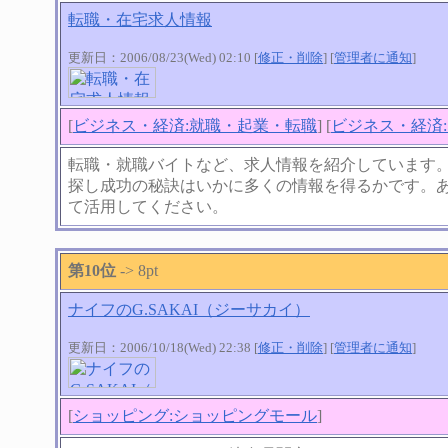
転職・在宅求人情報
更新日：2006/08/23(Wed) 02:10 [
修正・削除
] [
管理者に通知
]
[
ビジネス・経済:就職・起業・転職
] [
ビジネス・経済:
転職・就職バイトなど、求人情報を紹介しています
探し成功の秘訣はいかに多くの情報を得るかです。
て活用してください。
第10位
-> 8pt
ナイフのG.SAKAI（ジーサカイ）
更新日：2006/10/18(Wed) 22:38 [
修正・削除
] [
管理者に通知
]
[
ショッピング:ショッピングモール
]