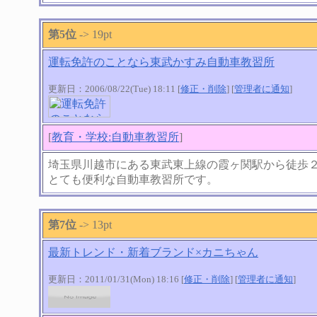
第5位
-> 19pt
運転免許のことなら東武かすみ自動車教習所
更新日：2006/08/22(Tue) 18:11 [
修正・削除
] [
管理者に通知
]
[
教育・学校:自動車教習所
]
埼玉県川越市にある東武東上線の霞ヶ関駅から徒歩
とても便利な自動車教習所です。
第7位
-> 13pt
最新トレンド・新着ブランド×カニちゃん
更新日：2011/01/31(Mon) 18:16 [
修正・削除
] [
管理者に通知
]