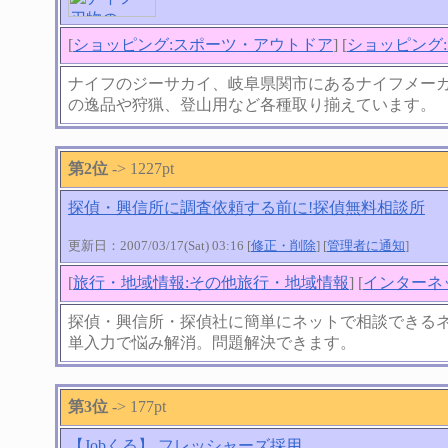
[
ショッピング:スポーツ・アウトドア
] [
ショッピング
ナイフのジーサカイ、岐阜県関市にあるナイフメー
の逸品や狩猟、登山用など各種取り揃えています。
第2位
-> 1227pt
探偵・興信所に調査依頼する前に!探偵無料相談所
更新日：2007/03/17(Sat) 03:16 [
修正・削除
] [
管理者に通知
]
[
旅行・地域情報:その他旅行・地域情報
] [
インターネ
探偵・興信所・探偵社に簡単にネットで相談できる
単入力で悩み解消。問題解決できます。
第3位
-> 177pt
【Jobくる】 フレッシャーズ採用