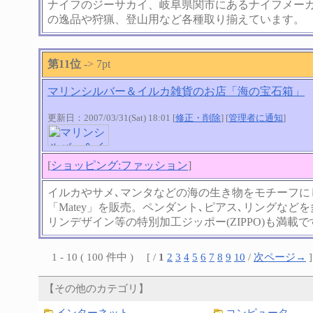
ナイフのジーサカイ、岐阜県関市にあるナイフメー
の逸品や狩猟、登山用など各種取り揃えています。
第11位
-> 7pt
マリンシルバー＆イルカ雑貨のお店「海の宝石箱」
更新日：2007/03/31(Sat) 18:01 [
修正・削除
] [
管理者に通知
]
[
ショッピング:ファッション
]
イルカやサメ､マンタなどの海の生き物をモチーフに
「Matey」を販売。ペンダント､ピアス､リングなど
リンデザイン等の特別加工ジッポー(ZIPPO)も満載で
1 - 10 ( 100 件中 ) [ /
1
2
3
4
5
6
7
8
9
10
/
次ページ→
]
【その他のカテゴリ】
インターネット
コンピュータ